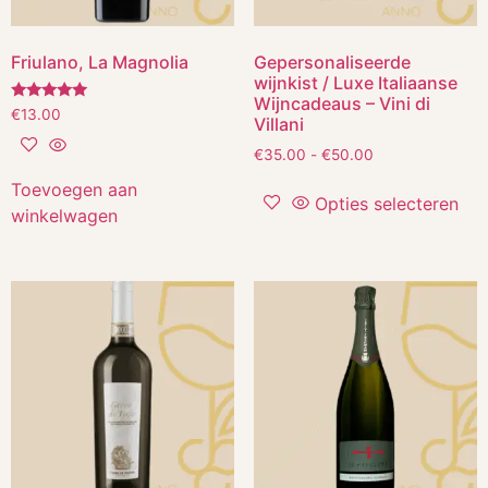
Friulano, La Magnolia
Gepersonaliseerde
wijnkist / Luxe Italiaanse
Wijncadeaus – Vini di
Gewaardeerd
€
13.00
Villani
5.00
uit 5
€
35.00
-
€
50.00
Toevoegen aan
Opties selecteren
winkelwagen