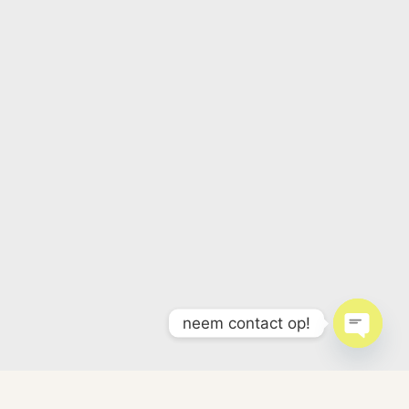
neem contact op!
Open c