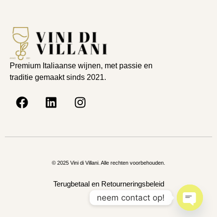
Premium Italiaanse wijnen, met passie en
traditie gemaakt sinds 2021.
© 2025 Vini di Villani. Alle rechten voorbehouden.
Terugbetaal en Retourneringsbeleid
neem contact op!
Open c