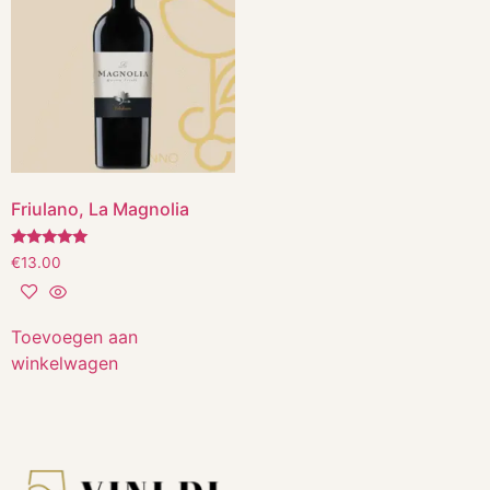
Friulano, La Magnolia
Gewaardeerd
€
13.00
5.00
uit 5
Toevoegen aan
winkelwagen