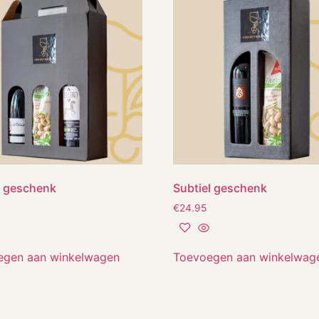
l geschenk
Subtiel geschenk
€
24.95
egen aan winkelwagen
Toevoegen aan winkelwag