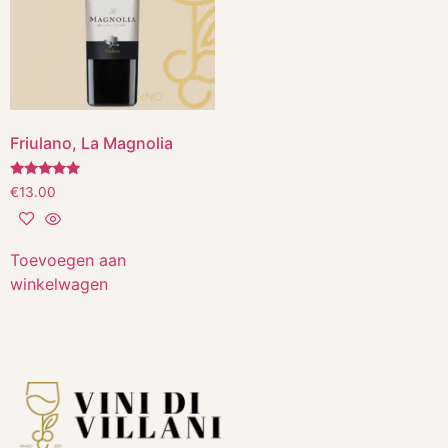
Friulano, La Magnolia
Gewaardeerd
€
13.00
5.00
uit 5
Toevoegen aan
winkelwagen