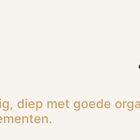
rig, diep met goede or
lementen.