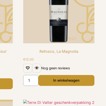
ico’
Refosco, La Magnolia
€
12.00
♡
👁
Nog geen reviews
In winkelwagen