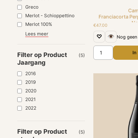
Greco
Cam
Merlot - Schioppettino
Franciacorta Per
Na
Merlot 100%
€
47.00
Lees meer
♡
👁
Nog geen 
In
Filter op Product
(5)
Jaargang
2016
2019
2020
2021
2022
Filter op Product
(5)