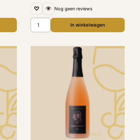
♡
👁
Nog geen reviews
In winkelwagen