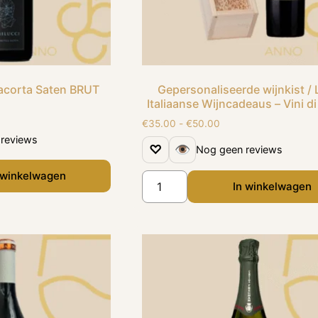
iacorta Saten BRUT
Gepersonaliseerde wijnkist /
Italiaanse Wijncadeaus – Vini di 
€
35.00
-
€
50.00
reviews
♡
👁
Nog geen reviews
 winkelwagen
In winkelwagen