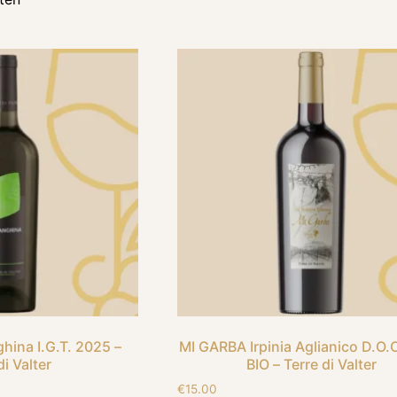
hina I.G.T. 2025 –
MI GARBA Irpinia Aglianico D.O.
di Valter
BIO – Terre di Valter
€
15.00