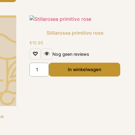
Stillarosea primitivo rose
€
10.95
♡
👁
Nog geen reviews
In winkelwagen
se