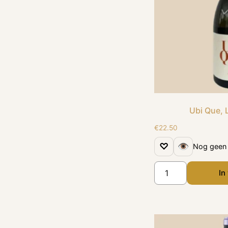
Ubi Que, 
€
22.50
♡
👁
Nog geen 
In