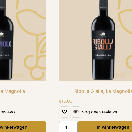
La Magnolia
Ribolla Gialla, La Magnoli
€
13.00
♡
👁
reviews
Nog geen reviews
 winkelwagen
In winkelwagen