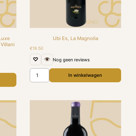
 Luxe
Ubi Es, La Magnolia
Villani
€
19.50
♡
👁
Nog geen reviews
In winkelwagen