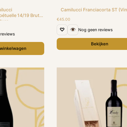
ilucci
Camilucci Franciacorta ST (Vi
pétuelle 14/19 Brut
€
45.00
ture
♡
👁
Nog geen reviews
reviews
Bekijken
 winkelwagen