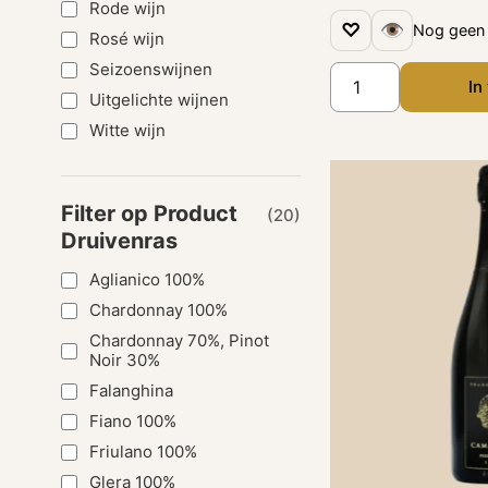
Rode wijn
♡
👁
Nog geen 
Rosé wijn
Seizoenswijnen
In
Uitgelichte wijnen
Witte wijn
Filter op Product
(20)
Druivenras
Aglianico 100%
Chardonnay 100%
Chardonnay 70%, Pinot
Noir 30%
Falanghina
Fiano 100%
Friulano 100%
Glera 100%