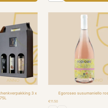
schenkverpakking 3 x
Egoroseo susumaniello ro
,75L
€
11.50