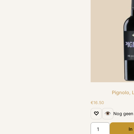
Pignolo, 
€
16.50
♡
👁
Nog geen 
In