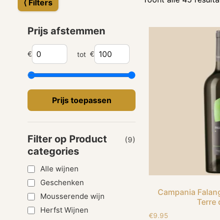
⟨ Filters
Prijs afstemmen
€
€
tot
Prijs toepassen
Filter op Product
(9)
categories
Alle wijnen
Geschenken
Campania Falang
Mousserende wijn
Terre 
Herfst Wijnen
€
9.95