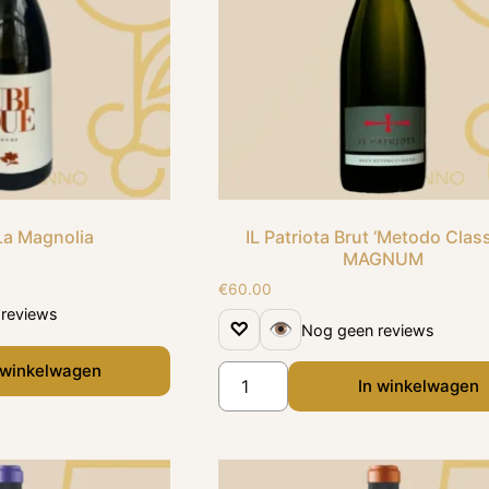
La Magnolia
IL Patriota Brut ‘Metodo Class
MAGNUM
€
60.00
reviews
♡
👁
Nog geen reviews
 winkelwagen
In winkelwagen