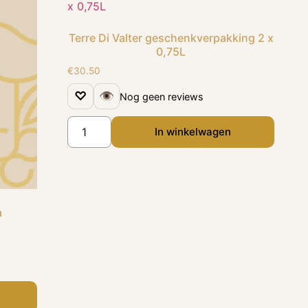
Terre Di Valter geschenkverpakking 2 x
0,75L
€
30.50
♡
👁
Nog geen reviews
In winkelwagen
a