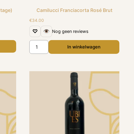
ntage)
Camilucci Franciacorta Rosé Brut
€
34.00
♡
👁
Nog geen reviews
In winkelwagen